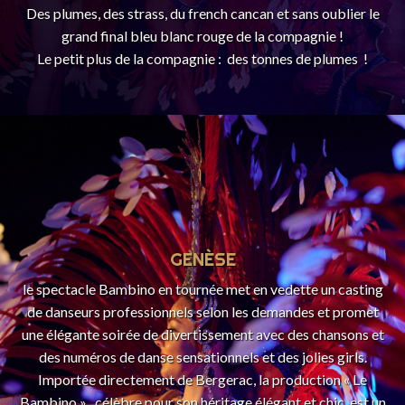
Des plumes, des strass, du french cancan et sans oublier le
grand final bleu blanc rouge de la compagnie !
Le petit plus de la compagnie : des tonnes de plumes !
GENÈSE
le spectacle Bambino en tournée met en vedette un casting
de danseurs professionnels selon les demandes et promet
une élégante soirée de divertissement avec des chansons et
des numéros de danse sensationnels et des jolies girls.
Importée directement de Bergerac, la production « Le
Bambino » , célèbre pour son héritage élégant et chic, est un