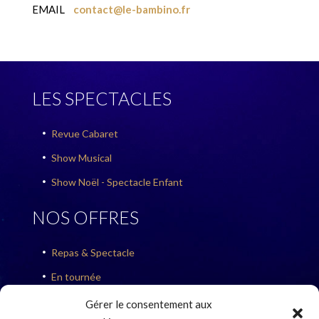
EMAIL
contact@le-bambino.fr
LES SPECTACLES
Revue Cabaret

Show Musical

Show Noël - Spectacle Enfant

NOS OFFRES
Repas & Spectacle

En tournée

Concerts
Gérer le consentement aux
