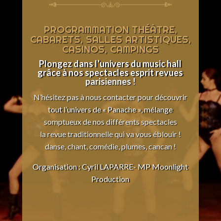
PROGRAMMATION THÉÂTRE,
CABARETS, SALLES ARTISTIQUES,
CASINOS, CAMPINGS
Plongez dans l’univers du music hall
grâce à nos spectacles esprit revues
parisiennes !
N’hésitez pas à nous contacter pour découvrir
tout l’univers de « Panache », mélange
somptueux de nos différents spectacles
la revue traditionnelle qui va vous éblouir !
danse, chant, comédie, plumes, cancan !
Organisation : Cyril LAPARRE- MP Moonlight
Production