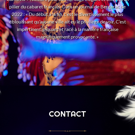
pilier du cabaret français. Dans un journal de Bergerac de
2022 : « Du début à la fin, c’est le divertissement le plus
éblouissant qu’aucune ville ait eu le privilège de voir. C’est
impertinent, piquant et racé à la manière française
magnifiquement provocante. »
CONTACT