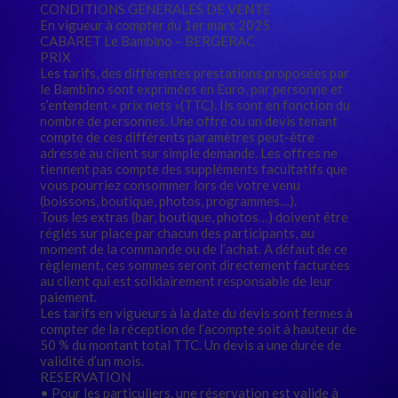
CONDITIONS GENERALES DE VENTE
En vigueur à compter du 1er mars 2025
CABARET Le Bambino – BERGERAC
PRIX
Les tarifs, des différentes prestations proposées par
le Bambino sont exprimées en Euro, par personne et
s’entendent « prix nets »(TTC). Ils sont en fonction du
nombre de personnes. Une offre ou un devis tenant
compte de ces différents paramètres peut-être
adressé au client sur simple demande. Les offres ne
tiennent pas compte des suppléments facultatifs que
vous pourriez consommer lors de votre venu
(boissons, boutique, photos, programmes…).
Tous les extras (bar, boutique, photos…) doivent être
réglés sur place par chacun des participants, au
moment de la commande ou de l’achat. A défaut de ce
règlement, ces sommes seront directement facturées
au client qui est solidairement responsable de leur
paiement.
Les tarifs en vigueurs à la date du devis sont fermes à
compter de la réception de l’acompte soit à hauteur de
50 % du montant total TTC. Un devis a une durée de
validité d’un mois.
RESERVATION
• Pour les particuliers, une réservation est valide à