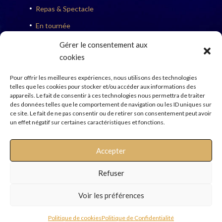
Repas & Spectacle

En tournée

Concerts
Gérer le consentement aux

cookies
LE CABARET
Pour offrir les meilleures expériences, nous utilisons des technologies
telles que les cookies pour stocker et/ou accéder aux informations des
Histoire

appareils. Le fait de consentir à ces technologies nous permettra de traiter
des données telles que le comportement de navigation ou les ID uniques sur
Bergerac

ce site. Le fait de ne pas consentir ou de retirer son consentement peut avoir
un effet négatif sur certaines caractéristiques et fonctions.
Nos partenaires

INFOS PRATIQUES
Accepter
Refuser
Venir au Bambino

CGV

Voir les préférences
Mentions légales

Politique de cookies
Politique de Confidentialité