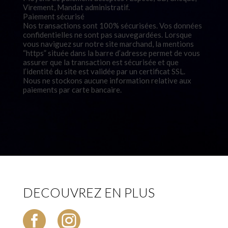
Virement, Mandat administratif.
Paiement sécurisé
Nos transactions sont 100% sécurisées. Vos données
confidentielles ne sont pas sauvegardées. Lorsque
vous naviguez sur notre site marchand, la mentions
“https” située dans la barre d’adresse permet de vous
assurer que la transaction est sécurisée et que
l’identité du site est validée par un certificat SSL.
Nous ne stockons aucune information relative aux
paiements par carte bancaire.
DECOUVREZ EN PLUS

