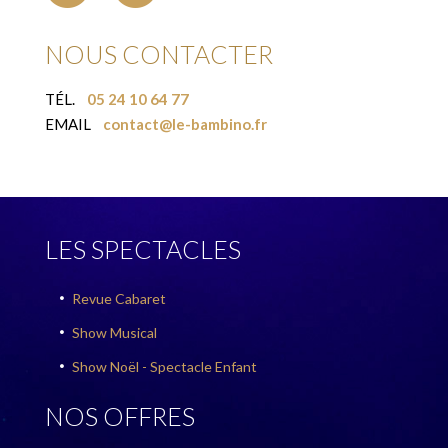
NOUS CONTACTER
TÉL.
05 24 10 64 77
EMAIL
contact@le-bambino.fr
LES SPECTACLES
Revue Cabaret

Show Musical

Show Noël - Spectacle Enfant

NOS OFFRES