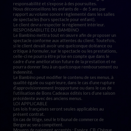
responsabilité et s’expose à des poursuites.
Nous déconseillons les enfants de – de 5 ans par
rapport au volume sonore règlementé dans les salles
de spectacles (hors spectacle pour enfant).
Le client devra respecter le règlement intérieur.
RESPONSABILITE DU BAMBINO
Le Bambino mettra tout en œuvre afin de proposer un
spectacle conforme aux attentes du client. Toutefois,
si le client devait avoir une quelconque doléance ou
critique à formuler, sur le spectacle ou les prestations,
celle-ci ne pourra être prise en compte que dans le
cadre d’une amélioration future de la prestation et ne
pourra donner lieu à un quelconque remboursement ou
indemnité.
Le Bambino peut modifier le contenu de ses menus, à
qualité égale ou supérieure, dans le cas d’une rupture
d’approvisionnement inopportune ou dans le cas de
l’utilisation de Bons Cadeaux édités lors d’une saison
précédente avec des anciens menus.
LOI APPLICABLE
Les lois françaises seront seules applicables au
présent contrat.
En cas de litige, seul le tribunal de commerce de
Bergerac sera compétent.
Moyens de paiement acceptés : Espèce, CB, Chèque,