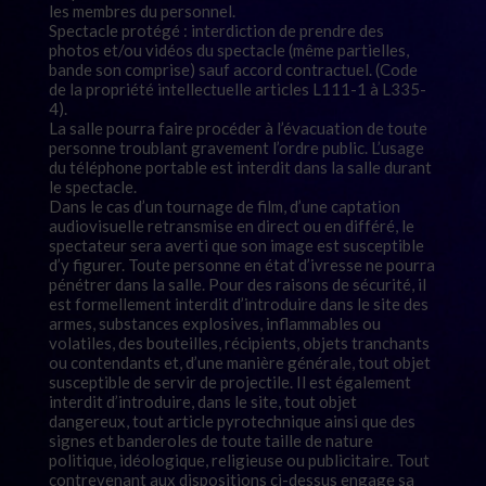
les membres du personnel.
Spectacle protégé : interdiction de prendre des
photos et/ou vidéos du spectacle (même partielles,
bande son comprise) sauf accord contractuel. (Code
de la propriété intellectuelle articles L111-1 à L335-
4).
La salle pourra faire procéder à l’évacuation de toute
personne troublant gravement l’ordre public. L’usage
du téléphone portable est interdit dans la salle durant
le spectacle.
Dans le cas d’un tournage de film, d’une captation
audiovisuelle retransmise en direct ou en différé, le
spectateur sera averti que son image est susceptible
d’y figurer. Toute personne en état d’ivresse ne pourra
pénétrer dans la salle. Pour des raisons de sécurité, il
est formellement interdit d’introduire dans le site des
armes, substances explosives, inflammables ou
volatiles, des bouteilles, récipients, objets tranchants
ou contendants et, d’une manière générale, tout objet
susceptible de servir de projectile. Il est également
interdit d’introduire, dans le site, tout objet
dangereux, tout article pyrotechnique ainsi que des
signes et banderoles de toute taille de nature
politique, idéologique, religieuse ou publicitaire. Tout
contrevenant aux dispositions ci-dessus engage sa